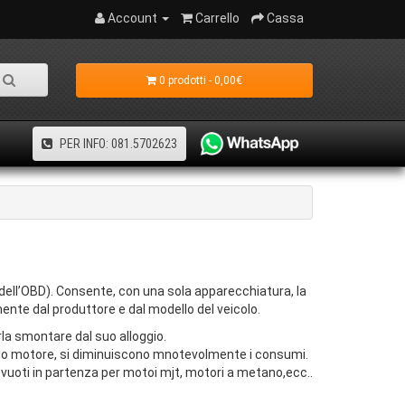
Account
Carrello
Cassa
0 prodotti - 0,00€
PER INFO: 081.5702623
 dell’OBD). Consente, con una sola apparecchiatura, la
ente dal produttore e dal modello del veicolo.
la smontare dal suo alloggio.
 tuo motore, si diminuiscono mnotevolmente i consumi.
, vuoti in partenza per motoi mjt, motori a metano,ecc..