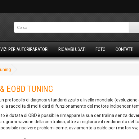
VIZI PER AUTORIPARATORI
RICAMBI USATI
FOTO
CONTATTI
uning
& EOBD TUNING
n protocollo di diagnosi standardizzato a livello mondiale (evoluzione
 e la raccolta di molti dati di funzionamento del motore indipendentem
to è dotata di OBD è possibile rimappare la sua centralina senza dover
iprogrammazione della centralina, oltre a migliorare il rendimento del
è possibile risolvere problemi come: avviamento a caldo per i motori vw