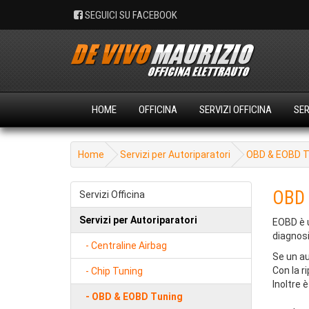
SEGUICI SU FACEBOOK
HOME
OFFICINA
SERVIZI OFFICINA
SER
Home
Servizi per Autoriparatori
OBD & EOBD T
OBD 
Servizi Officina
Servizi per Autoriparatori
EOBD è u
diagnosi
- Centraline Airbag
Se un au
Con la r
- Chip Tuning
Inoltre 
- OBD & EOBD Tuning