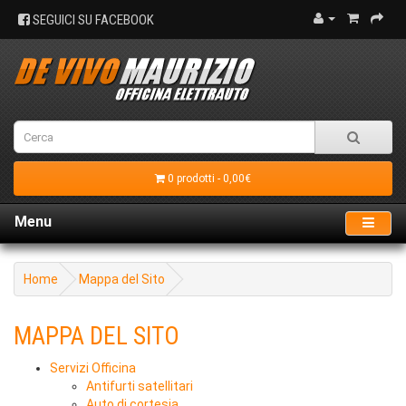
SEGUICI SU FACEBOOK
0 prodotti - 0,00€
Menu
Home
Mappa del Sito
MAPPA DEL SITO
Servizi Officina
Antifurti satellitari
Auto di cortesia