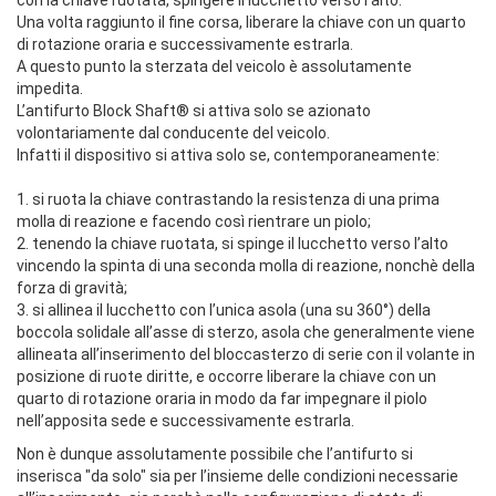
con la chiave ruotata, spingere il lucchetto verso l’alto.
Una volta raggiunto il fine corsa, liberare la chiave con un quarto
di rotazione oraria e successivamente estrarla.
A questo punto la sterzata del veicolo è assolutamente
impedita.
L’antifurto Block Shaft® si attiva solo se azionato
volontariamente dal conducente del veicolo.
Infatti il dispositivo si attiva solo se, contemporaneamente:
1. si ruota la chiave contrastando la resistenza di una prima
molla di reazione e facendo così rientrare un piolo;
2. tenendo la chiave ruotata, si spinge il lucchetto verso l’alto
vincendo la spinta di una seconda molla di reazione, nonchè della
forza di gravità;
3. si allinea il lucchetto con l’unica asola (una su 360°) della
boccola solidale all’asse di sterzo, asola che generalmente viene
allineata all’inserimento del bloccasterzo di serie con il volante in
posizione di ruote diritte, e occorre liberare la chiave con un
quarto di rotazione oraria in modo da far impegnare il piolo
nell’apposita sede e successivamente estrarla.
Non è dunque assolutamente possibile che l’antifurto si
inserisca "da solo" sia per l’insieme delle condizioni necessarie