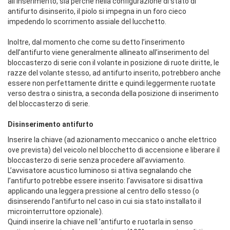
all’inserimento, sia perchè nella configurazione di stato di
antifurto disinserito, il piolo si impegna in un foro cieco
impedendo lo scorrimento assiale del lucchetto.
Inoltre, dal momento che come su detto l’inserimento
dell’antifurto viene generalmente allineato all’inserimento del
bloccasterzo di serie con il volante in posizione di ruote diritte, le
razze del volante stesso, ad antifurto inserito, potrebbero anche
essere non perfettamente diritte e quindi leggermente ruotate
verso destra o sinistra, a seconda della posizione di inserimento
del bloccasterzo di serie.
Disinserimento antifurto
Inserire la chiave (ad azionamento meccanico o anche elettrico
ove prevista) del veicolo nel blocchetto di accensione e liberare il
bloccasterzo di serie senza procedere all’avviamento.
L’avvisatore acustico luminoso si attiva segnalando che
l’antifurto potrebbe essere inserito: l’avvisatore si disattiva
applicando una leggera pressione al centro dello stesso (o
disinserendo l’antifurto nel caso in cui sia stato installato il
microinterruttore opzionale).
Quindi inserire la chiave nell ’antifurto e ruotarla in senso