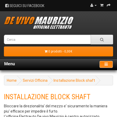
SEGUICI SU FACEBOOK
0 prodotti - 0,00€
Menu
Home
Servizi Officina
Installazione Block shaft
INSTALLAZIONE BLOCK SHAFT
Bloccare la direzionalita' del mezzo e' sicuramente la maniera
piu' efficace per impedire il furto.
L'officina Elettrauto De vivo Maurizio è centro autorizzato